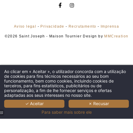
Aviso legal
-
Privacidade
-
Recrutamento
-
Imprensa
©2026 Saint Joseph - Maison Tournier Design by
MMCreation
HOME
Ao clicar em « Aceitar », o utilizador concorda com a utilização
de cookies para fins técnicos necessários ao seu bom
HOTEL
funcionamento, bem como cookies, incluindo cookies de
QUARTOS
terceiros, para fins estatísticos, publicitários ou de
personalização, a fim de lhe fornecer serviços e ofertas
APARTAMENTOS
adaptadas aos seus interesses no nosso site.
✓ Aceitar
✗ Recusar
RESTAURANTE & BAR
Para saber mais sobre ele
BEM-ESTAR
SERVIÇOS
GALERIA